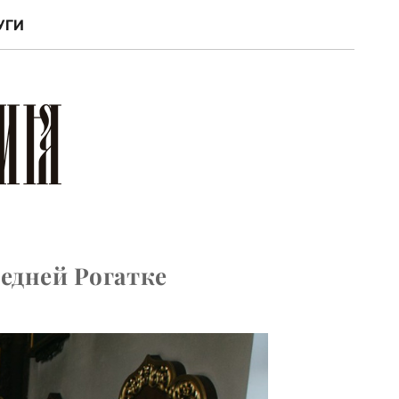
УГИ
едней Рогатке